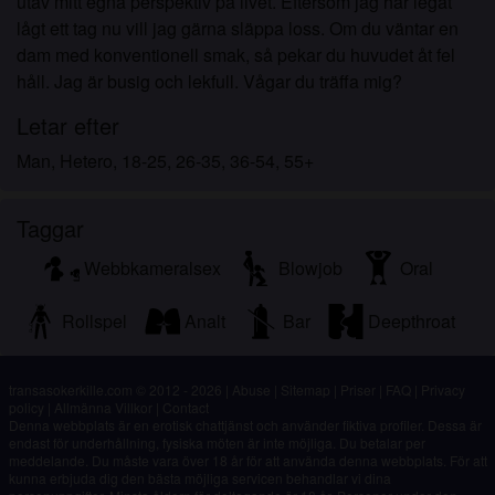
utav mitt egna perspektiv på livet. Eftersom jag har legat
lågt ett tag nu vill jag gärna släppa loss. Om du väntar en
dam med konventionell smak, så pekar du huvudet åt fel
håll. Jag är busig och lekfull. Vågar du träffa mig?
Letar efter
Man, Hetero, 18-25, 26-35, 36-54, 55+
Taggar
Webbkameralsex
Blowjob
Oral
Rollspel
Analt
Bar
Deepthroat
transasokerkille.com © 2012 - 2026
|
Abuse
|
Sitemap
|
Priser
|
FAQ
|
Privacy
policy
|
Allmänna Villkor
|
Contact
Denna webbplats är en erotisk chattjänst och använder fiktiva profiler. Dessa är
endast för underhållning, fysiska möten är inte möjliga. Du betalar per
meddelande. Du måste vara över 18 år för att använda denna webbplats. För att
kunna erbjuda dig den bästa möjliga servicen behandlar vi dina