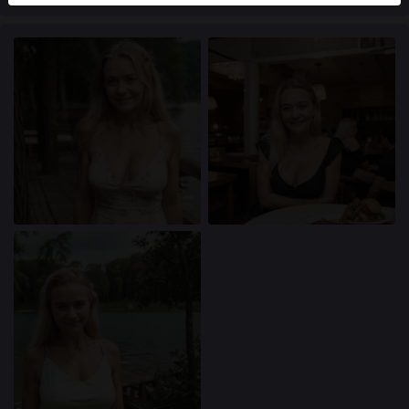
användare finns också på webbplatsen. För att skilja
mellan dessa användare, besök
FAQ
.
Du intygar att följande fakta är korrekta:
Jag godkänner att denna webbplats får använda
cookies och liknande tekniker för analys- och
reklamändamål.
Jag är minst 18 år gammal och har nått
åldersgränsen för samtycke i min hemvist.
Jag kommer inte att distribuera något material från
transasokerkille.com.
Jag kommer inte att tillåta minderåriga att få tillgång
till transasokerkille.com eller något material som
finns i det.
Allt material jag ser eller laddar ner från
transasokerkille.com är för min personliga
användning och jag kommer inte att visa det för en
minderårig.