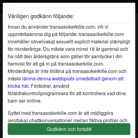
Vänligen godkänn följande:
MajaXxSugen's profil
Innan du använder transasokerkille.com, vill vi
uppmärksamma dig på följande: transasokerkille.com
innehåller oövervakat sexuellt explicit material olämpligt
för minderåriga. Du måste vara minst 18 år gammal och
ha nått den åldersgräns som gäller för samtycke i din
hemvist för att gå in på transasokerkille.com.
Minderåriga är inte tillåtna på transasokerkille.com och
måste
lämna denna webbplats omedelbart genom att
klicka här.
Föräldrar, använd
föräldrakontrollprogramvara för att kontrollera vad dina
barn ser online.
Syftet med transasokerkille.com är att möjliggöra
(erotiska) chattkonversationer mellan fiktiva profiler och
användare och innehåller därför fiktiva profiler. Fysiska
Godkänn och fortsätt
star
chat
Lägg till
Chatta nu
möten är inte möjliga med dessa fiktiva profiler. Riktiga