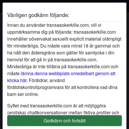
Vänligen godkänn följande:
Registrera dig gratis
Innan du använder transasokerkille.com, vill vi
Välj ett användarnamn
uppmärksamma dig på följande: transasokerkille.com
innehåller oövervakat sexuellt explicit material olämpligt
för minderåriga. Du måste vara minst 18 år gammal och
E-postadress
ha nått den åldersgräns som gäller för samtycke i din
hemvist för att gå in på transasokerkille.com.
Minderåriga är inte tillåtna på transasokerkille.com och
måste
lämna denna webbplats omedelbart genom att
Lösenord
klicka här.
Föräldrar, använd
föräldrakontrollprogramvara för att kontrollera vad dina
barn ser online.
Vilket är ditt kön?
Syftet med transasokerkille.com är att möjliggöra
(erotiska) chattkonversationer mellan fiktiva profiler och
användare och innehåller därför fiktiva profiler. Fysiska
Godkänn och fortsätt
Provins
möten är inte möjliga med dessa fiktiva profiler. Riktiga