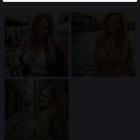
användare finns också på webbplatsen. För att skilja
mellan dessa användare, besök
FAQ
.
Du intygar att följande fakta är korrekta:
Jag godkänner att denna webbplats får använda
cookies och liknande tekniker för analys- och
reklamändamål.
Jag är minst 18 år gammal och har nått
åldersgränsen för samtycke i min hemvist.
Jag kommer inte att distribuera något material från
transasokerkille.com.
Jag kommer inte att tillåta minderåriga att få tillgång
till transasokerkille.com eller något material som
finns i det.
Allt material jag ser eller laddar ner från
transasokerkille.com är för min personliga
användning och jag kommer inte att visa det för en
minderårig.