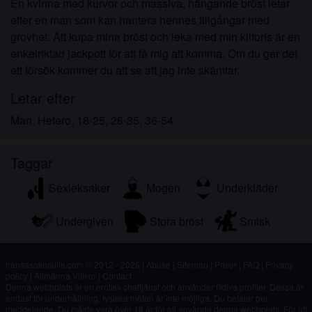
En kvinna med kurvor och massiva, hängande bröst letar
efter en man som kan hantera hennes tillgångar med
grovhet. Att kupa mina bröst och leka med min klitoris är en
enkelriktad jackpott för att få mig att komma. Om du ger det
ett försök kommer du att se att jag inte skämtar.
Letar efter
Man, Hetero, 18-25, 26-35, 36-54
Taggar
Sexleksaker
Mogen
Underkläder
Undergiven
Stora bröst
Smisk
transasokerkille.com © 2012 - 2026
|
Abuse
|
Sitemap
|
Priser
|
FAQ
|
Privacy
policy
|
Allmänna Villkor
|
Contact
Denna webbplats är en erotisk chattjänst och använder fiktiva profiler. Dessa är
endast för underhållning, fysiska möten är inte möjliga. Du betalar per
meddelande. Du måste vara över 18 år för att använda denna webbplats. För att