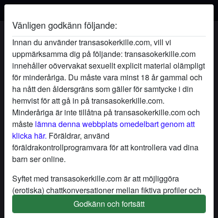
Vänligen godkänn följande:
HjärtansPrinsessa's profil
Innan du använder transasokerkille.com, vill vi
uppmärksamma dig på följande: transasokerkille.com
innehåller oövervakat sexuellt explicit material olämpligt
för minderåriga. Du måste vara minst 18 år gammal och
ha nått den åldersgräns som gäller för samtycke i din
hemvist för att gå in på transasokerkille.com.
Minderåriga är inte tillåtna på transasokerkille.com och
måste
lämna denna webbplats omedelbart genom att
klicka här.
Föräldrar, använd
föräldrakontrollprogramvara för att kontrollera vad dina
barn ser online.
Syftet med transasokerkille.com är att möjliggöra
(erotiska) chattkonversationer mellan fiktiva profiler och
användare och innehåller därför fiktiva profiler. Fysiska
Godkänn och fortsätt
star
chat
Lägg till
Chatta nu
möten är inte möjliga med dessa fiktiva profiler. Riktiga