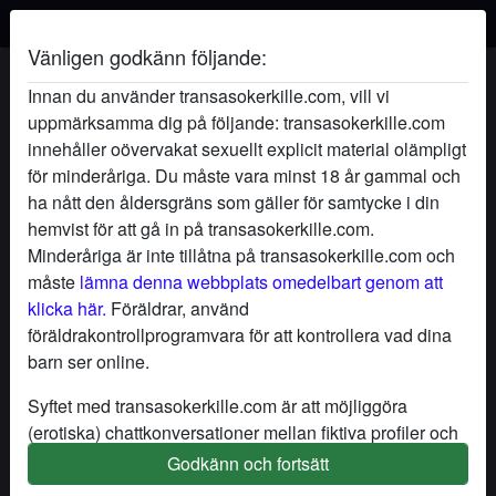
Vänligen godkänn följande:
Slickamig60's profil
Innan du använder transasokerkille.com, vill vi
uppmärksamma dig på följande: transasokerkille.com
innehåller oövervakat sexuellt explicit material olämpligt
för minderåriga. Du måste vara minst 18 år gammal och
ha nått den åldersgräns som gäller för samtycke i din
hemvist för att gå in på transasokerkille.com.
Minderåriga är inte tillåtna på transasokerkille.com och
måste
lämna denna webbplats omedelbart genom att
klicka här.
Föräldrar, använd
föräldrakontrollprogramvara för att kontrollera vad dina
barn ser online.
Syftet med transasokerkille.com är att möjliggöra
(erotiska) chattkonversationer mellan fiktiva profiler och
användare och innehåller därför fiktiva profiler. Fysiska
Godkänn och fortsätt
star
chat
Lägg till
Chatta nu
möten är inte möjliga med dessa fiktiva profiler. Riktiga