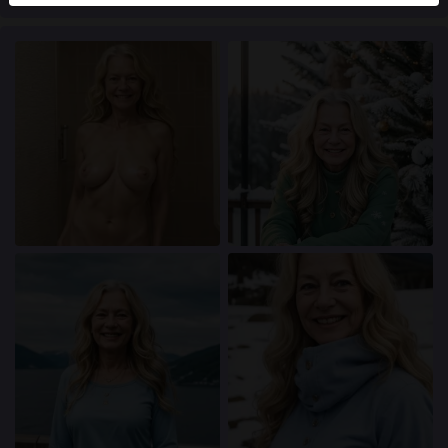
användare finns också på webbplatsen. För att skilja
mellan dessa användare, besök
FAQ
.
Du intygar att följande fakta är korrekta:
Jag godkänner att denna webbplats får använda
cookies och liknande tekniker för analys- och
reklamändamål.
Jag är minst 18 år gammal och har nått
åldersgränsen för samtycke i min hemvist.
Jag kommer inte att distribuera något material från
transasokerkille.com.
Jag kommer inte att tillåta minderåriga att få tillgång
till transasokerkille.com eller något material som
finns i det.
Allt material jag ser eller laddar ner från
transasokerkille.com är för min personliga
användning och jag kommer inte att visa det för en
minderårig.