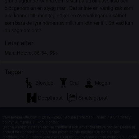
grundläggande kvinna som siktar på att bli påverkad och
blöt genom en en stygg man. Det är inte en vanlig sak som
alla känner till, men jag döljer en överväldigande kåthet
som bara de fyra hörnen av mitt rum känner till. Så vad kan
du säga om det?
Letar efter
Man, Hetero, 36-54, 55+
Taggar
Blowjob
Oral
Mogen
Deepthroat
Smutsigt prat
transasokerkille.com © 2012 - 2026
|
Abuse
|
Sitemap
|
Priser
|
FAQ
|
Privacy
policy
|
Allmänna Villkor
|
Contact
Denna webbplats är en erotisk chattjänst och använder fiktiva profiler. Dessa är
endast för underhållning, fysiska möten är inte möjliga. Du betalar per
meddelande. Du måste vara över 18 år för att använda denna webbplats. För att