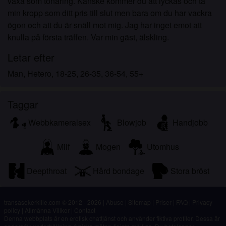
växa som tonåring. Kanske kommer du att lyckas och ta
min kropp som ditt pris till slut men bara om du har vackra
ögon och att du är snäll mot mig. Jag har inget emot att
knulla på första träffen. Var min gäst, älskling.
Letar efter
Man, Hetero, 18-25, 26-35, 36-54, 55+
Taggar
Webbkameralsex
Blowjob
Handjobb
Milf
Mogen
Utomhus
Deepthroat
Hård bondage
Stora bröst
transasokerkille.com © 2012 - 2026
|
Abuse
|
Sitemap
|
Priser
|
FAQ
|
Privacy
policy
|
Allmänna Villkor
|
Contact
Denna webbplats är en erotisk chattjänst och använder fiktiva profiler. Dessa är