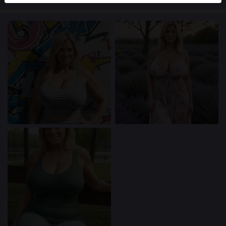
användare finns också på webbplatsen. För att skilja
mellan dessa användare, besök
FAQ
.
Du intygar att följande fakta är korrekta:
Jag godkänner att denna webbplats får använda
cookies och liknande tekniker för analys- och
reklamändamål.
Jag är minst 18 år gammal och har nått
åldersgränsen för samtycke i min hemvist.
Jag kommer inte att distribuera något material från
transasokerkille.com.
Jag kommer inte att tillåta minderåriga att få tillgång
till transasokerkille.com eller något material som
finns i det.
Allt material jag ser eller laddar ner från
transasokerkille.com är för min personliga
användning och jag kommer inte att visa det för en
minderårig.