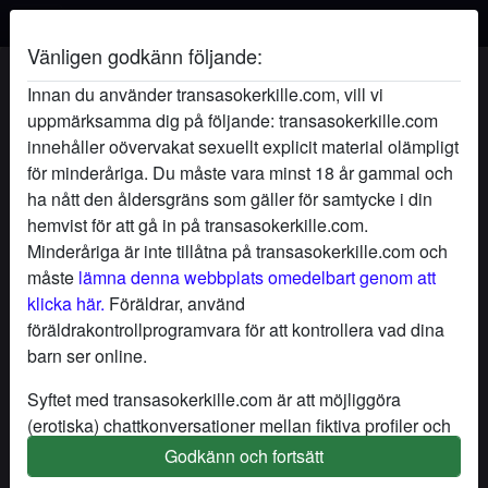
Vänligen godkänn följande:
Villdubliminhingst's profil
Innan du använder transasokerkille.com, vill vi
uppmärksamma dig på följande: transasokerkille.com
radio_button_checked
innehåller oövervakat sexuellt explicit material olämpligt
för minderåriga. Du måste vara minst 18 år gammal och
ha nått den åldersgräns som gäller för samtycke i din
hemvist för att gå in på transasokerkille.com.
Minderåriga är inte tillåtna på transasokerkille.com och
måste
lämna denna webbplats omedelbart genom att
klicka här.
Föräldrar, använd
föräldrakontrollprogramvara för att kontrollera vad dina
barn ser online.
Syftet med transasokerkille.com är att möjliggöra
(erotiska) chattkonversationer mellan fiktiva profiler och
användare och innehåller därför fiktiva profiler. Fysiska
Godkänn och fortsätt
star
chat
Lägg till
Chatta nu
möten är inte möjliga med dessa fiktiva profiler. Riktiga